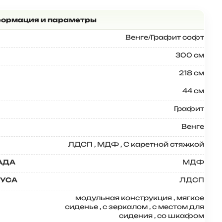
Венге/Графит софт
300 см
218 см
44 см
Графит
Венге
ЛДСП
,
МДФ
,
С каретной стяжкой
АДА
МДФ
ПУСА
ЛДСП
модульная конструкция
,
мягкое
сиденье
,
с зеркалом
,
с местом для
сидения
,
со шкафом