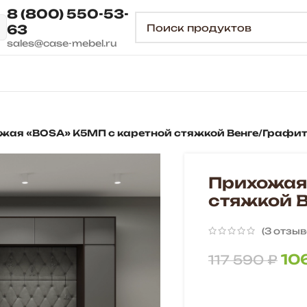
8 (800) 550-53-
63
sales@case-mebel.ru
жая «BOSA» К5МП с каретной стяжкой Венге/Графи
Прихожая
стяжкой 
(
3
отзыв
10
117 590
₽