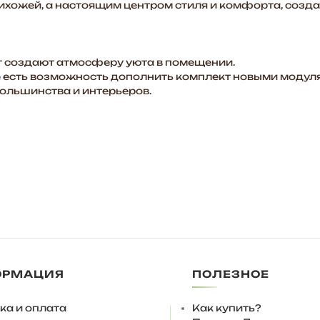
рихожей, а настоящим центром стиля и комфорта, созд
 создают атмосферу уюта в помещении.
есть возможность дополнить комплект новыми модуля
большинства и интерьеров.
ОРМАЦИЯ
ПОЛЕЗНОЕ
 использовать подпятники 4 мм.
ка и оплата
Как купить?
ченные ножки, дополнительно опоры можно выкрутить на