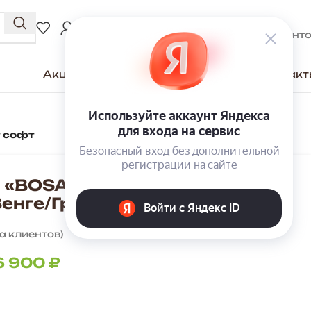
0
₽
ВХОД / РЕГИСТРАЦИЯ
0
элемент
Акции
Для покупателей
О компании
Контакт
т софт
 «BOSA» К5МП с каретной
Венге/Графит софт
а клиентов)
6 900
₽