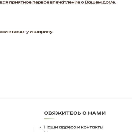
авая приятное первое впечатление о Вашем доме.
ми в высоту и ширину.
СВЯЖИТЕСЬ С НАМИ
Наши адреса и контакты
 10мм., для регулировки на поверхности пола.