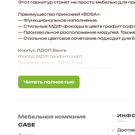
Этот гарнитур станет не просто мебелью для п
Преимущества прихожей «BOSA»:
— Функциональное наполнение.
— Стильные МДФ-фасады в цвете графит софт
— Произвольное расположение модулей. Также 
— Стильное цветовое сочетание подходит для 
Корпус ЛДСП Венге
Фасад МДФ Графит софт
Задняя стенка – ХДФ 3 мм
Размер комплекта, мм: 3000*2176*443
Состав комплекта/ размер, мм:
Шкаф 2-х ств./ 802х2176х443
Читать полностью
Читать полностью
Пенал/ 402х2176х443
Тумба с вешалкой/ 1200х1856х373
Тумба с зеркалом/ 600х1856х373
Шкаф навесной/ 1200х320х443
Шкаф навесной малый/ 600х320х443
ИНФ
Мебельная компания
Ответы на частые вопросы:
CASE
— Регулируемая опора 20 мм, вместо нее можно
Достав
Высота комплекта 218см., это полностью закру