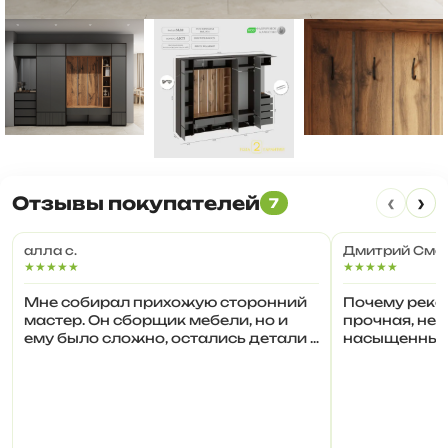
‹
›
Отзывы покупателей
7
алла с.
Дмитрий Смо
★★★★★
★★★★★
Мне собирал прихожую сторонний
Почему реко
мастер. Он сборщик мебели, но и
прочная, не 
ему было сложно, остались детали (
насыщенные 
планки и полки). Потом я поняла,
временем. З
куда их нужно крепить, но время
соотношение
ушло.
функционала
Идеально дл
безопасные у