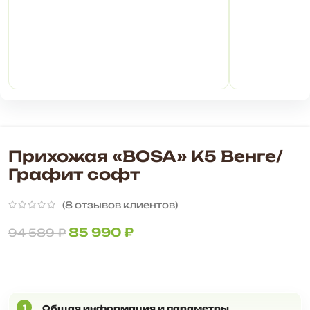
Прихожая «BOSA» К5 Венге/
Графит софт
(
8
отзывов клиентов)
85 990
₽
94 589
₽