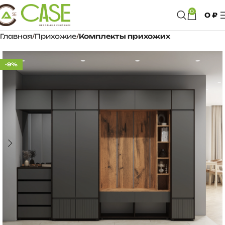
0
0
₽
Главная
Прихожие
Комплекты прихожих
-9%