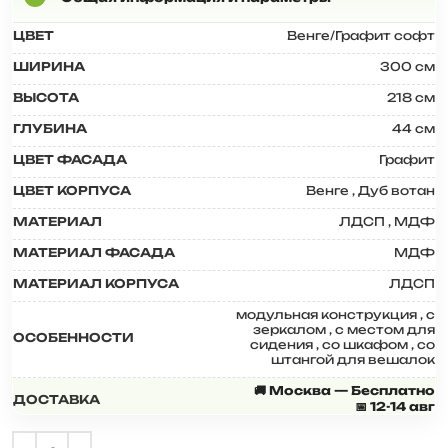
ЦВЕТ
Венге/Графит софт
ШИРИНА
300 см
ВЫСОТА
218 см
ГЛУБИНА
44 см
ЦВЕТ ФАСАДА
Графит
ЦВЕТ КОРПУСА
Венге
,
Дуб вотан
МАТЕРИАЛ
ЛДСП
,
МДФ
МАТЕРИАЛ ФАСАДА
МДФ
МАТЕРИАЛ КОРПУСА
ЛДСП
модульная конструкция
,
с
зеркалом
,
с местом для
ОСОБЕННОСТИ
сидения
,
со шкафом
,
со
штангой для вешалок
🚚 Москва — Бесплатно
ДОСТАВКА
📅 12-14 авг