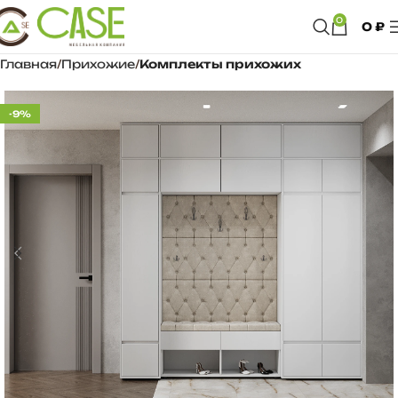
0
0
₽
Главная
Прихожие
Комплекты прихожих
-9%