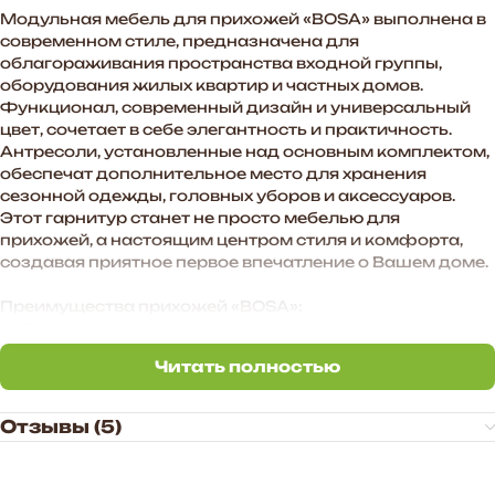
Модульная мебель для прихожей «BOSA» выполнена в
современном стиле, предназначена для
облагораживания пространства входной группы,
оборудования жилых квартир и частных домов.
Функционал, современный дизайн и универсальный
цвет, сочетает в себе элегантность и практичность.
Антресоли, установленные над основным комплектом,
обеспечат дополнительное место для хранения
сезонной одежды, головных уборов и аксессуаров.
Этот гарнитур станет не просто мебелью для
прихожей, а настоящим центром стиля и комфорта,
создавая приятное первое впечатление о Вашем доме.
Преимущества прихожей «BOSA»:
— Функциональное наполнение.
— Произвольное расположение модулей. Также есть
Читать полностью
возможность дополнить комплект новыми модулями в
Читать полностью
высоту и ширину.
— Универсальное цветовое сочетание подходит для
Отзывы (5)
большинства интерьеров.
— Дополнительные антресоли закрывают
пространство до потолка, больше места для хранения.