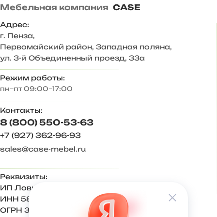
Мебельная компания
CASE
Корпус ЛДСП Белый
Фасад ЛДСП Белый
Адрес:
Задняя стенка – ХДФ 3 мм
г. Пенза
,
Размер комплекта, мм: 2400х2523х444
Первомайский район, Западная поляна,
Состав комплекта/размер, мм:
ул. 3-й Объединенный проезд, 33а
Пенал/ 400х2183х444
Шкаф 2-х ств./ 800х2183х444
Режим работы:
Тумба/ 1200х457х370
пн–пт 09:00–17:00
Вешалка/ 1200х1386х370
Антресоль 400/ 400х340х444
Контакты:
Антресоль 600/ 600х340х444 — 4 шт.
Антресоль 800/ 800х340х444
8 (800) 550-53-63
+7 (927) 362-96-93
Ответы на частые вопросы:
sales@case-mebel.ru
— Антресоли крепятся к стене на уголок мебельный с
декоративной крышкой. Комплектуются обычными
петлями (петли с доводчиками будут только мешать),
Реквизиты:
механическими толкателями push-to-open,
ИП Ловкова Ирина Евгеньевна
межсекционными стяжками.
— Регулируемая опора 27 мм, вместо нее можно
ИНН 583409650270
использовать подпятники 4 мм.
ОГРН 321583500001500