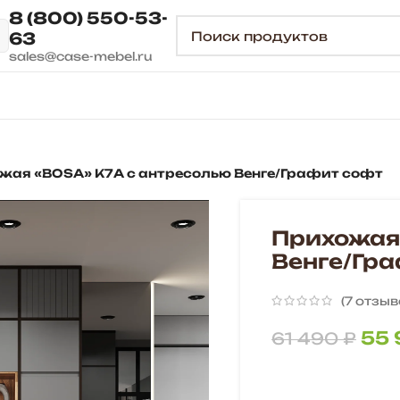
8 (800) 550-53-
63
sales@case-mebel.ru
жая «BOSA» К7А с антресолью Венге/Графит софт
Прихожая
Венге/Гр
(
7
отзыв
55
61 490
₽