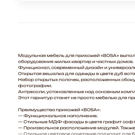
продавца.Все
быстро
доставили!
спасибо!
Модульная мебель для прихожей «BOSA» выполн
оборудования жилых квартир и частных домов.
Функционал, современный дизайн и универсальн
Открытая вешалка для одежды в цвете дуб вота
Набор открытых полочек, расположенных сбоку 
фотографии.
Антресоли, установленные над основным компл
Этот гарнитур станет не просто мебелью для п
Преимущества прихожей «BOSA»:
— Функциональное наполнение.
— Стильные МДФ-фасады в цвете графит софт
— Произвольное расположение модулей. Также 
— Стильное цветовое сочетание подходит для 