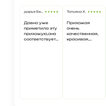
дарья Безуглая
★★★★★
Татьяна Х.
★★★★★
Давно уже
Прихожая
приметила эту
очень
прихожую,она
качественная,
соответствует
красивая,
нашим
смотрит
размерам в
достойно,
коридоре,все
вместительная
вместительно,собрали
сами,в еще
один коридор
поставили два
шкафа по
80см в
ширину-тоже
нашли у
данного