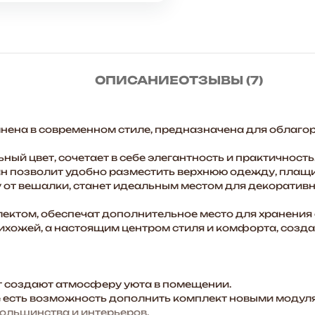
и
процес
недостающий
сборки
комплект (
дверной
ограничитель
ОПИСАНИЕ
ОТЗЫВЫ (7)
на дверку
номер 2
справа и
ена в современном стиле, предназначена для облаго
отсутствует на
дверке номер 2
ый цвет, сочетает в себе элегантность и практичность
слева
н позволит удобно разместить верхнюю одежду, плащи
смягчитель
от вешалки, станет идеальным местом для декоративны
закрытия
ектом, обеспечат дополнительное место для хранения 
дверей.
рихожей, а настоящим центром стиля и комфорта, созд
Доставка
раньше
времени на 7
дней
 создают атмосферу уюта в помещении.
есть возможность дополнить комплект новыми модуля
заявленных.
большинства и интерьеров.