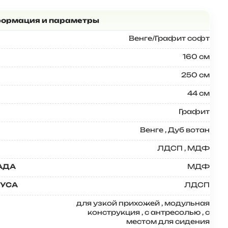
Венге/Графит софт
160 см
250 см
44 см
Графит
Венге
,
Дуб вотан
ЛДСП
,
МДФ
АДА
МДФ
ПУСА
ЛДСП
для узкой прихожей
,
модульная
конструкция
,
с антресолью
,
с
местом для сидения