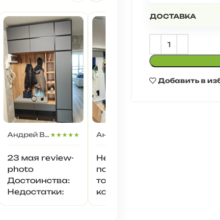
ДОСТАВКА
Добавить в из
Элла
Андрей Востриков
★★★★★
Андрей И.
★★★★
спасиб
23 мая review-
Не
команде
photo
понравилось
причас
Достоинства:
то, что много в
изгото
Недостатки:
коробках
упаков
деревянной
достав
пыли/стружки
товара!