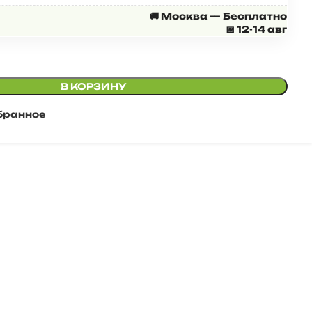
🚚 Москва — Бесплатно
📅 12-14 авг
В КОРЗИНУ
бранное
★★★★★
Анна Н.
★★★★★
о всей
Очень
, кто
вместительная
тен к
и удобная
влению,
ке и
ке
 фото в