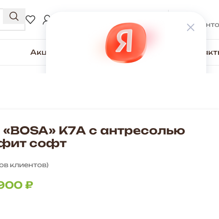
0
₽
ВХОД / РЕГИСТРАЦИЯ
0
элемент
Акции
Для покупателей
О компании
Контакт
 «BOSA» К7А с антресолью
афит софт
ов клиентов)
 900
₽