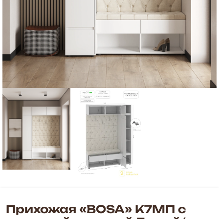
Прихожая «BOSA» К7МП с