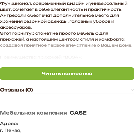
Функционал, современный дизайн и универсальный
цвет, сочетает в себе элегантность и практичность.
Антресоли обеспечат дополнительное место для
хранения сезонной одежды, головных уборов и
аксессуаров.
Этот гарнитур станет не просто мебелью для
прихожей, а настоящим центром стиля и комфорта,
создавая приятное первое впечатление о Вашем доме.
Преимущества прихожей «BOSA»:
— Функциональное наполнение.
— Произвольное расположение модулей. Также есть
Читать полностью
возможность дополнить комплект новыми модулями в
Читать полностью
высоту и ширину.
— Универсальное цветовое сочетание подходит для
Отзывы (0)
большинства интерьеров.
Корпус ЛДСП Белый
Фасад ЛДСП Белый
Мебельная компания
CASE
Задняя стенка – ХДФ 3 мм
Размер комплекта, мм: 1600х2183х444
Адрес:
Состав комплекта/размер, мм:
г. Пенза
,