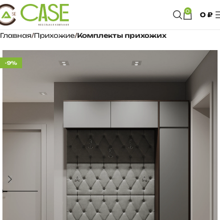
0
0
₽
Главная
Прихожие
Комплекты прихожих
-9%