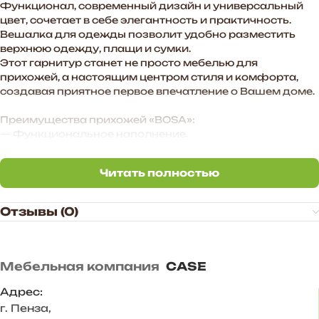
Функционал, современный дизайн и универсальный
цвет, сочетает в себе элегантность и практичность.
Вешалка для одежды позволит удобно разместить
верхнюю одежду, плащи и сумки.
Этот гарнитур станет не просто мебелью для
прихожей, а настоящим центром стиля и комфорта,
создавая приятное первое впечатление о Вашем доме.
Преимущества прихожей «BOSA»:
— Функциональное наполнение.
— Стильные МДФ-фасады в цвете графит софт
создают атмосферу уюта в помещении.
Читать полностью
— Произвольное расположение модулей. Также есть
Читать полностью
возможность дополнить комплект новыми модулями в
высоту и ширину.
Отзывы (0)
— Стильное цветовое сочетание подходит для
большинства и интерьеров.
Корпус ЛДСП Венге
Мебельная компания
CASE
Фасад МДФ Графит софт
Задняя стенка – ХДФ 3 мм
Адрес:
Размер комплекта, мм: 1600*2176*443
г. Пенза
,