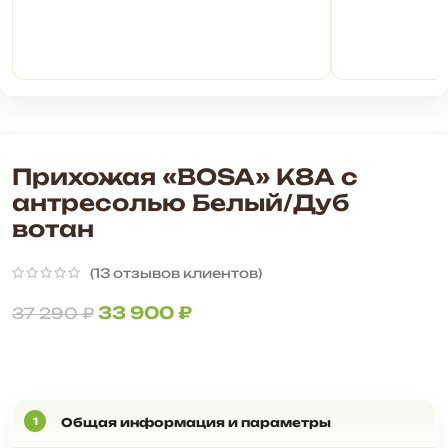
Прихожая «BOSA» К8А с
антресолью Белый/Дуб
вотан
(
13
отзывов клиентов)
33 900
₽
37 290
₽