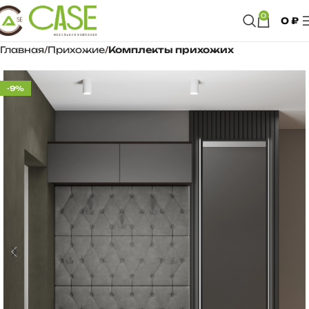
0
0
₽
Главная
Прихожие
Комплекты прихожих
-9%