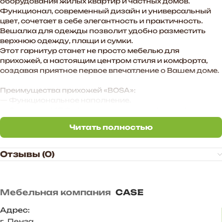
оборудования жилых квартир и частных домов.
Функционал, современный дизайн и универсальный
цвет, сочетает в себе элегантность и практичность.
Вешалка для одежды позволит удобно разместить
верхнюю одежду, плащи и сумки.
Этот гарнитур станет не просто мебелью для
прихожей, а настоящим центром стиля и комфорта,
создавая приятное первое впечатление о Вашем доме.
Преимущества прихожей «BOSA»:
— Функциональное наполнение.
— Стильные МДФ-фасады в цвете графит софт
создают атмосферу уюта в помещении.
Читать полностью
— Произвольное расположение модулей. Также есть
Читать полностью
возможность дополнить комплект новыми модулями в
высоту и ширину.
Отзывы (0)
— Стильное цветовое сочетание подходит для
большинства и интерьеров.
Корпус ЛДСП Венге
Мебельная компания
CASE
Фасад МДФ Графит софт
Задняя стенка – ХДФ 3 мм
Адрес:
Размер комплекта, мм: 1200*2176*443
г. Пенза
,