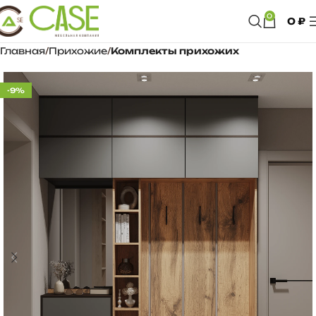
0
0
₽
Главная
Прихожие
Комплекты прихожих
-9%