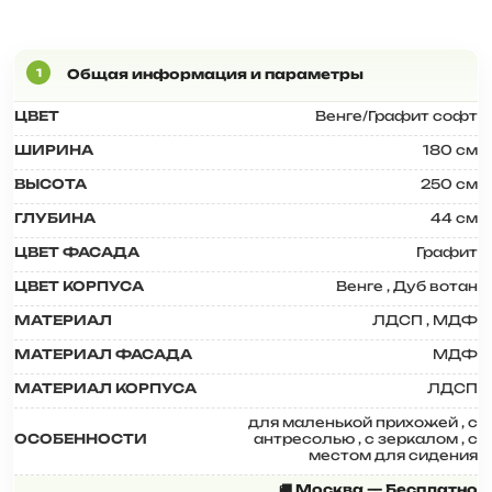
ЦВЕТ
Венге/Графит софт
ШИРИНА
180 см
ВЫСОТА
250 см
ГЛУБИНА
44 см
ЦВЕТ ФАСАДА
Графит
ЦВЕТ КОРПУСА
Венге
,
Дуб вотан
МАТЕРИАЛ
ЛДСП
,
МДФ
МАТЕРИАЛ ФАСАДА
МДФ
МАТЕРИАЛ КОРПУСА
ЛДСП
для маленькой прихожей
,
с
ОСОБЕННОСТИ
антресолью
,
с зеркалом
,
с
местом для сидения
🚚 Москва — Бесплатно