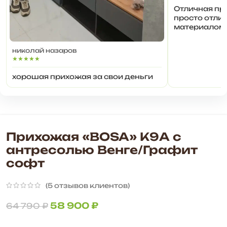
Отличная при
просто отлич
материалом 
сборке моду
ничего подби
николай назаров
укомплектов
★★★★★
элементы цел
Самостоятел
хорошая прихожая за свои деньги
выглядит отл
Прихожая «BOSA» К9А с
антресолью Венге/Графит
софт
(
5
отзывов клиентов)
58 900
₽
64 790
₽