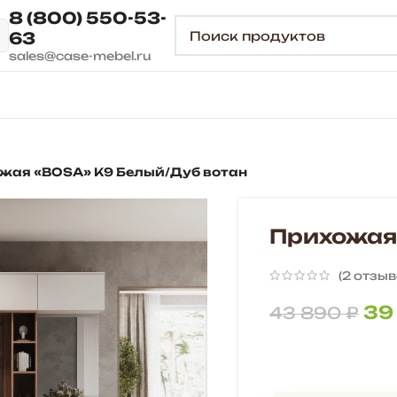
8 (800) 550-53-
63
sales@case-mebel.ru
жая «BOSA» К9 Белый/Дуб вотан
Прихожая
(
2
отзыв
39
43 890
₽