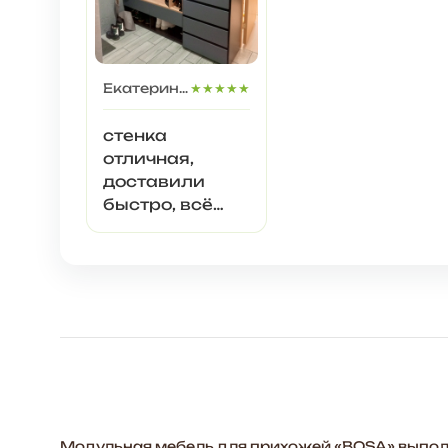
Екатерина Ионова
★★★★★
стенка
отличная,
доставили
быстро, всё
было
качественно
упаковано,
грузчики всё
занесли в
квартиру.
Стенка
выглядит
современно,
много
Модульная мебель для прихожей «BOSA» выполн