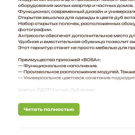
отделений,
оборудования жилых квартир и частных домов.
вместительная
Функционал, современный дизайн и универсальн
Открытая вешалка для одежды в цвете дуб вота
Набор открытых полочек, расположенных сбоку 
фотографии.
Антресоли обеспечат дополнительное место дл
Удобная и вместительная обувница позволит акк
Этот гарнитур станет не просто мебелью для п
Преимущества прихожей «BOSA»:
— Функциональное наполнение.
— Произвольное расположение модулей. Также 
— Универсальное цветовое сочетание подходит
Корпус ЛДСП Белый, Дуб вотан
Фасад ЛДСП Белый
Задняя стенка – ХДФ 3 мм
Размер комплекта, мм: 1800х2183х444
Читать полностью
Читать полностью
Состав комплекта/размер, мм:
Тумба/ 1200х457х370
Вешалка/ 1200х1386х370
Обувница/ 600х865х370