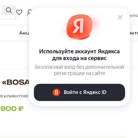
0
₽
ВХОД / РЕГИСТРАЦИЯ
0
элемент
Акции
Для покупателей
О компании
Контакт
 «BOSA» К9 Белый/Дуб вотан
а клиентов)
 900
₽