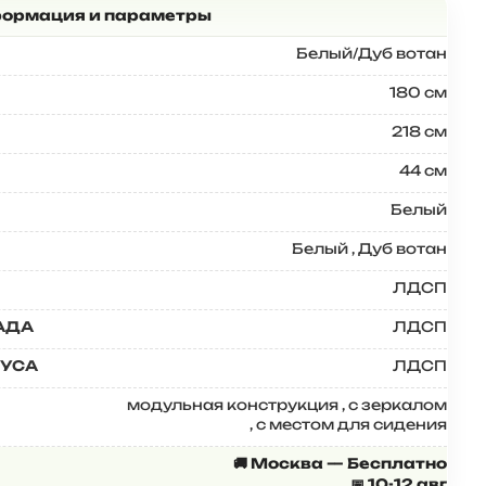
Белый/Дуб вотан
180 см
218 см
44 см
Белый
Белый
,
Дуб вотан
ЛДСП
АДА
ЛДСП
ПУСА
ЛДСП
модульная конструкция
,
с зеркалом
,
с местом для сидения
🚚 Москва — Бесплатно
📅 10-12 авг