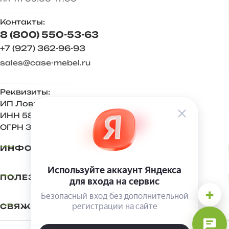
Контакты:
8 (800) 550-53-63
+7 (927) 362-96-93
sales@case-mebel.ru
Реквизиты:
ИП Ловкова Ирина Евгеньевна
ИНН 583409650270
ОГРН 321583500001500
ИНФОРМАЦИЯ
ПОЛЕЗНОЕ
+
СВЯЖИТЕСЬ С НАМИ
Мебельная компания CASE 2022
.